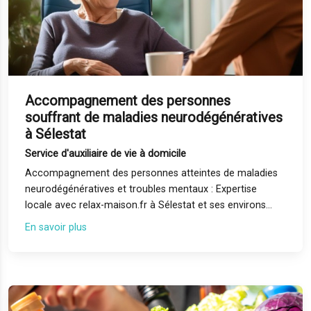
Accompagnement des personnes
souffrant de maladies neurodégénératives
à Sélestat
Service d'auxiliaire de vie à domicile
Accompagnement des personnes atteintes de maladies
neurodégénératives et troubles mentaux : Expertise
locale avec relax-maison.fr à Sélestat et ses environs
L’accompagnement des personnes atteintes de maladies
En savoir plus
neurodégénératives et troubles mentaux est une mission
essentielle de santé publique et un enjeu humain majeur.
Chez relax-maison.fr, nous mettons notre expertise au
service des familles et des professionnels de santé dans
toute la région de Sélestat, y compris dans les